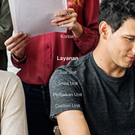
Artikel
Produk
Layanan
Kontak
Layanan
Jual Unit
Sewa Unit
Perbaikan Unit
Custom Unit
Pembaruan Unit
Profesional