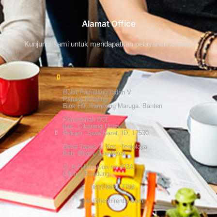
Alamat Office
Kunjungi kami untuk mendapatkan pelayanan terbaik.
Bukit Pamulang Indah V
Parung Benying
Blok H9, Kampung Maruga. Banten
Perumahan BCL
Kec. Cikarang Utara
Bekasi, Jawa Barat, ID, 17530
Desa Tapos 2, Kec. Tenjolaya
Kab. Bogor, Jaw Barat
Jl. A.H Nasution no 102A
Cibiru - Bandung
0811-8881-7758
info@hoshirental.com