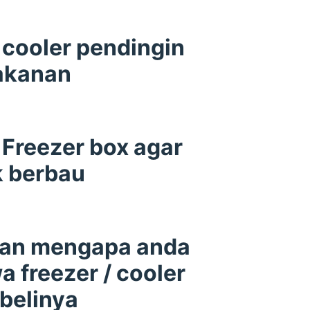
cooler pendingin
akanan
Freezer box agar
k berbau
san mengapa anda
 freezer / cooler
belinya