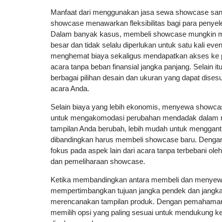
Manfaat dari menggunakan jasa sewa showcase san
showcase menawarkan fleksibilitas bagi para penyele
Dalam banyak kasus, membeli showcase mungkin m
besar dan tidak selalu diperlukan untuk satu kali e
menghemat biaya sekaligus mendapatkan akses ke 
acara tanpa beban finansial jangka panjang. Selain 
berbagai pilihan desain dan ukuran yang dapat dises
acara Anda.
Selain biaya yang lebih ekonomis, menyewa showc
untuk mengakomodasi perubahan mendadak dalam re
tampilan Anda berubah, lebih mudah untuk mengganti
dibandingkan harus membeli showcase baru. Dengan 
fokus pada aspek lain dari acara tanpa terbebani ol
dan pemeliharaan showcase.
Ketika membandingkan antara membeli dan menyewa
mempertimbangkan tujuan jangka pendek dan jangk
merencanakan tampilan produk. Dengan pemahaman 
memilih opsi yang paling sesuai untuk mendukung k