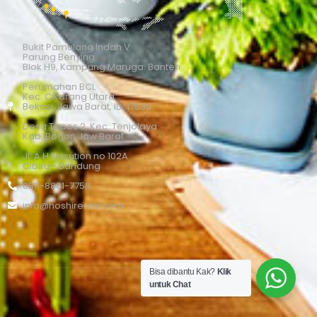
Bukit Pamulang Indah V
Parung Benying
Blok H9, Kampung Maruga. Banten
Perumahan BCL
Kec. Cikarang Utara
Bekasi, Jawa Barat, ID, 17530
Desa Tapos 2, Kec. Tenjolaya
Kab. Bogor, Jaw Barat
Jl. A.H Nasution no 102A
Cibiru - Bandung
0811-8881-7758
info@hoshirental.com
Bisa dibantu Kak?
Klik
untuk Chat