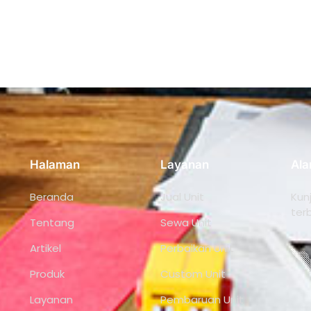
Halaman
Layanan
Ala
Beranda
Jual Unit
Kun
terb
Tentang
Sewa Unit
Artikel
Perbaikan Unit
Produk
Custom Unit
Layanan
Pembaruan Unit