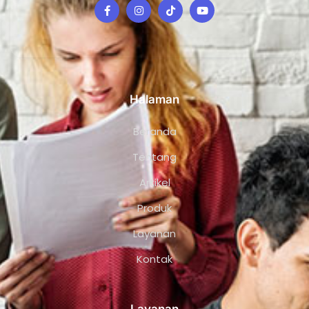
Halaman
Beranda
Tentang
Artikel
Produk
Layanan
Kontak