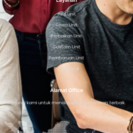
Layanan
Jual Unit
Sewa Unit
Perbaikan Unit
Custom Unit
Pembaruan Unit
Profesional
Alamat Office
Kunjungi kami untuk mendapatkan pelayanan terbaik.