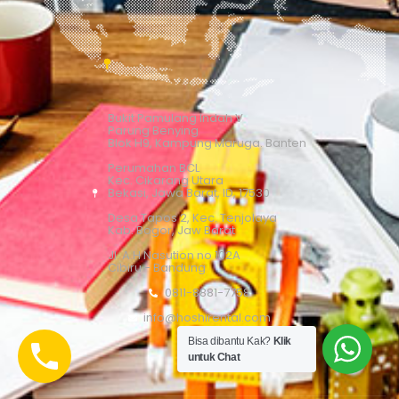
Bukit Pamulang Indah V
Parung Benying
Blok H9, Kampung Maruga. Banten
Perumahan BCL
Kec. Cikarang Utara
Bekasi, Jawa Barat, ID, 17530
Desa Tapos 2, Kec. Tenjolaya
Kab. Bogor, Jaw Barat
Jl. A.H Nasution no 102A
Cibiru - Bandung
0811-8881-7758
info@hoshirental.com
Bisa dibantu Kak?
Klik
untuk Chat