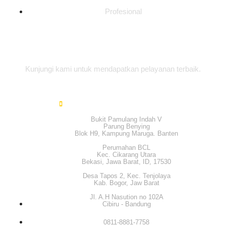
Profesional
Alamat Office
Kunjungi kami untuk mendapatkan pelayanan terbaik.
Bukit Pamulang Indah V
Parung Benying
Blok H9, Kampung Maruga. Banten
Perumahan BCL
Kec. Cikarang Utara
Bekasi, Jawa Barat, ID, 17530
Desa Tapos 2, Kec. Tenjolaya
Kab. Bogor, Jaw Barat
Jl. A.H Nasution no 102A
Cibiru - Bandung
0811-8881-7758