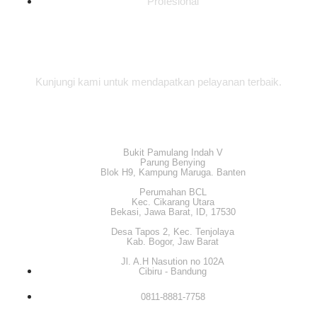
Profesional
Alamat Office
Kunjungi kami untuk mendapatkan pelayanan terbaik.
Bukit Pamulang Indah V
Parung Benying
Blok H9, Kampung Maruga. Banten
Perumahan BCL
Kec. Cikarang Utara
Bekasi, Jawa Barat, ID, 17530
Desa Tapos 2, Kec. Tenjolaya
Kab. Bogor, Jaw Barat
Jl. A.H Nasution no 102A
Cibiru - Bandung
0811-8881-7758