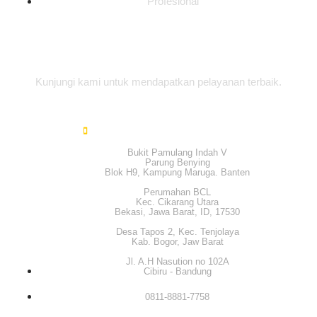
Profesional
Alamat Office
Kunjungi kami untuk mendapatkan pelayanan terbaik.
Bukit Pamulang Indah V
Parung Benying
Blok H9, Kampung Maruga. Banten
Perumahan BCL
Kec. Cikarang Utara
Bekasi, Jawa Barat, ID, 17530
Desa Tapos 2, Kec. Tenjolaya
Kab. Bogor, Jaw Barat
Jl. A.H Nasution no 102A
Cibiru - Bandung
0811-8881-7758