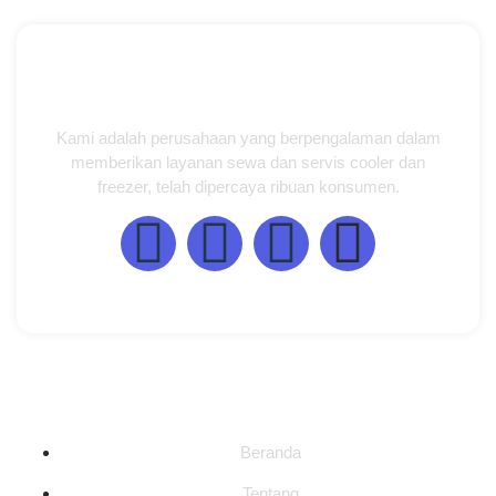
Kami adalah perusahaan yang berpengalaman dalam
memberikan layanan sewa dan servis cooler dan
freezer, telah dipercaya ribuan konsumen.
Halaman
Beranda
Tentang