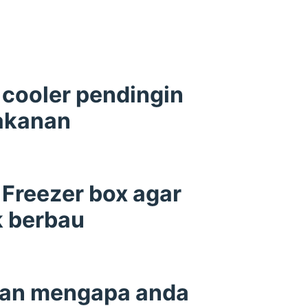
cooler pendingin
akanan
Freezer box agar
k berbau
san mengapa anda