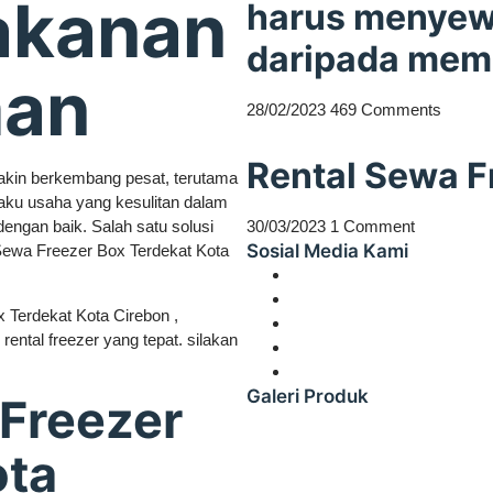
akanan
harus menyewa
daripada mem
man
28/02/2023
469 Comments
Rental Sewa F
akin berkembang pesat, terutama
laku usaha yang kesulitan dalam
gan baik. Salah satu solusi
30/03/2023
1 Comment
Sosial Media Kami
ewa Freezer Box Terdekat Kota
 Terdekat Kota Cirebon ,
ental freezer yang tepat. silakan
Galeri Produk
Freezer
ota