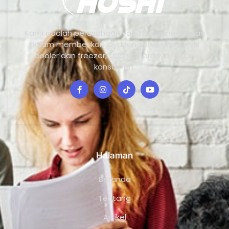
Kami adalah perusahaan yang berpengalaman
dalam memberikan layanan sewa dan servis
cooler dan freezer, telah dipercaya ribuan
konsumen.
Halaman
Beranda
Tentang
Artikel