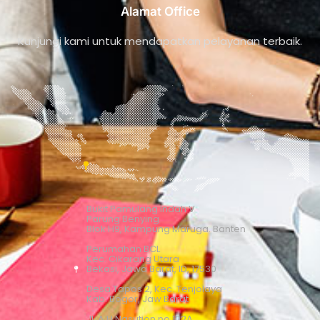
Alamat Office
Kunjungi kami untuk mendapatkan pelayanan terbaik.
Bukit Pamulang Indah V
Parung Benying
Blok H9, Kampung Maruga. Banten
Perumahan BCL
Kec. Cikarang Utara
Bekasi, Jawa Barat, ID, 17530
Desa Tapos 2, Kec. Tenjolaya
Kab. Bogor, Jaw Barat
Jl. A.H Nasution no 102A