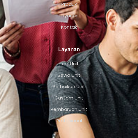
Produk
Layanan
Kontak
Layanan
Jual Unit
Sewa Unit
Perbaikan Unit
Custom Unit
Pembaruan Unit
Profesional