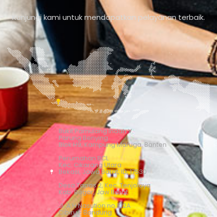
Kunjungi kami untuk mendapatkan pelayanan terbaik.
Bukit Pamulang Indah V
Parung Benying
Blok H9, Kampung Maruga. Banten
Perumahan BCL
Kec. Cikarang Utara
Bekasi, Jawa Barat, ID, 17530
Desa Tapos 2, Kec. Tenjolaya
Kab. Bogor, Jaw Barat
Jl. A.H Nasution no 102A
Cibiru - Bandung