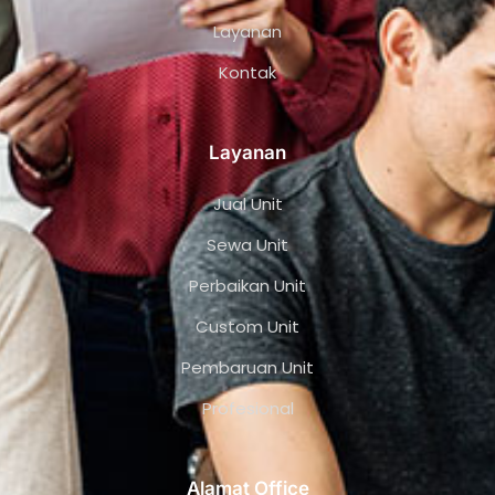
Layanan
Kontak
Layanan
Jual Unit
Sewa Unit
Perbaikan Unit
Custom Unit
Pembaruan Unit
Profesional
Alamat Office