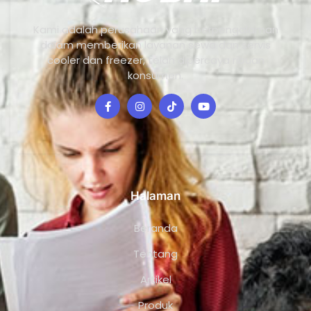
Kami adalah perusahaan yang berpengalaman
dalam memberikan layanan sewa dan servis
cooler dan freezer, telah dipercaya ribuan
konsumen.
Halaman
Beranda
Tentang
Artikel
Produk