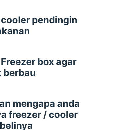
cooler pendingin
akanan
Freezer box agar
k berbau
san mengapa anda
 freezer / cooler
belinya