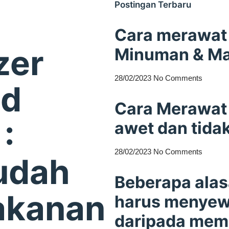
Postingan Terbaru
Cara merawat 
zer
Minuman & M
28/02/2023
No Comments
od
Cara Merawat 
:
awet dan tida
28/02/2023
No Comments
udah
Beberapa ala
akanan
harus menyewa
daripada mem