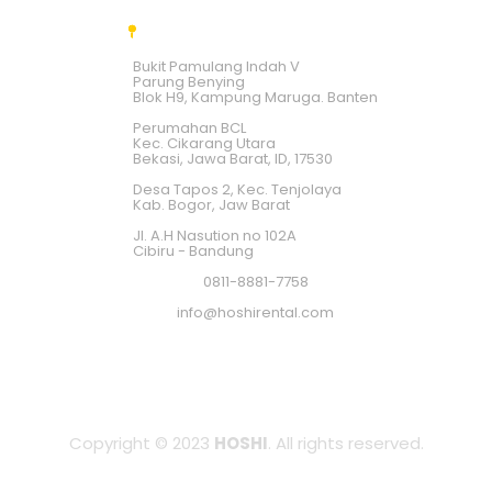
Bukit Pamulang Indah V
Parung Benying
Blok H9, Kampung Maruga. Banten
Perumahan BCL
Kec. Cikarang Utara
Bekasi, Jawa Barat, ID, 17530
Desa Tapos 2, Kec. Tenjolaya
Kab. Bogor, Jaw Barat
Jl. A.H Nasution no 102A
Cibiru - Bandung
0811-8881-7758
info@hoshirental.com
Copyright © 2023
HOSHI
. All rights reserved.