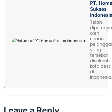
PT. Hom
Sukses
Indonesi
Telah
dipercay
oleh
ribuan
pelangga
yang
tersebar
diseluruh
kota besa
di
Indonesia.
Leave a Reply