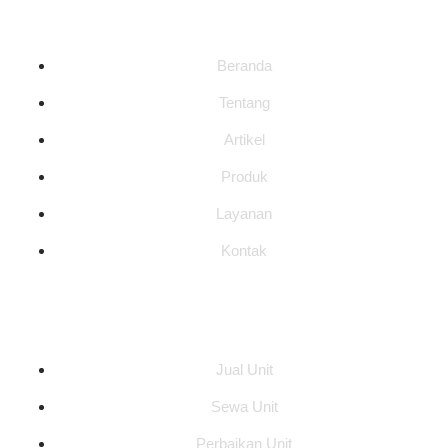
Halaman
Beranda
Tentang
Artikel
Produk
Layanan
Kontak
Layanan
Jual Unit
Sewa Unit
Perbaikan Unit