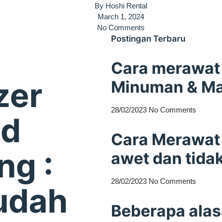
By
Hoshi Rental
March 1, 2024
No Comments
Postingan Terbaru
Cara merawat 
zer
Minuman & M
28/02/2023
No Comments
od
Cara Merawat 
ng :
awet dan tida
28/02/2023
No Comments
udah
Beberapa ala