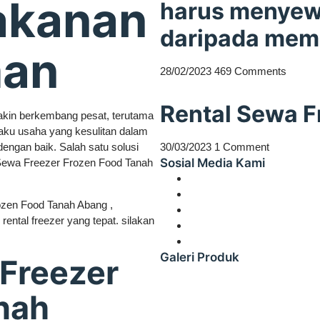
akanan
harus menyewa
daripada mem
man
28/02/2023
469 Comments
Rental Sewa F
kin berkembang pesat, terutama
laku usaha yang kesulitan dalam
gan baik. Salah satu solusi
30/03/2023
1 Comment
Sosial Media Kami
Sewa Freezer Frozen Food Tanah
ozen Food Tanah Abang ,
ental freezer yang tepat. silakan
Galeri Produk
Freezer
nah