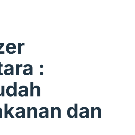
zer
ara :
udah
akanan dan