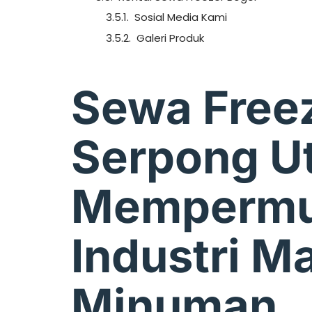
Sosial Media Kami
Galeri Produk
Sewa Free
Serpong Ut
Memperm
Industri M
Minuman