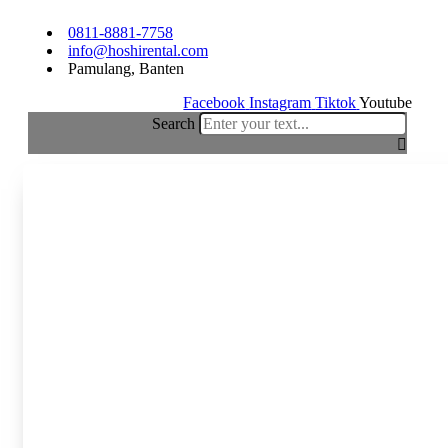
Skip
0811-8881-7758
to
info@hoshirental.com
content
Pamulang, Banten
Facebook
Instagram
Tiktok
Youtube
Search