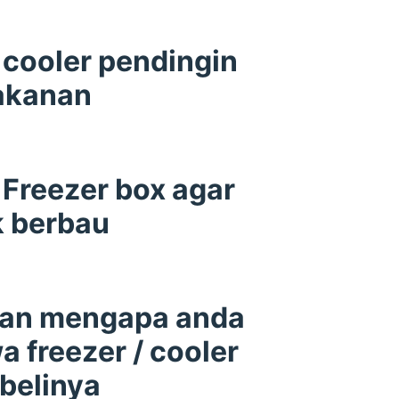
cooler pendingin
akanan
Freezer box agar
k berbau
san mengapa anda
 freezer / cooler
belinya