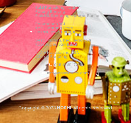
Bukit Pamulang Indah V
Parung Benying
Blok H9, Kampung Maruga. Banten
Perumahan BCL
Kec. Cikarang Utara
Bekasi, Jawa Barat, ID, 17530
Desa Tapos 2, Kec. Tenjolaya
Kab. Bogor, Jaw Barat
Jl. A.H Nasution no 102A
Cibiru - Bandung
0811-8881-7758
info@hoshirental.com
Copyright © 2023
HOSHI
. All rights reserved.