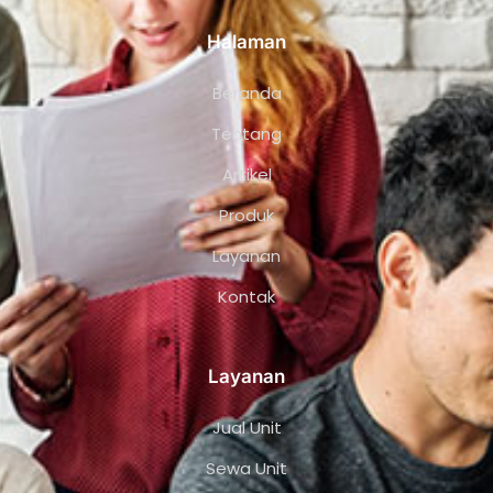
Halaman
Beranda
Tentang
Artikel
Produk
Layanan
Kontak
Layanan
Jual Unit
Sewa Unit