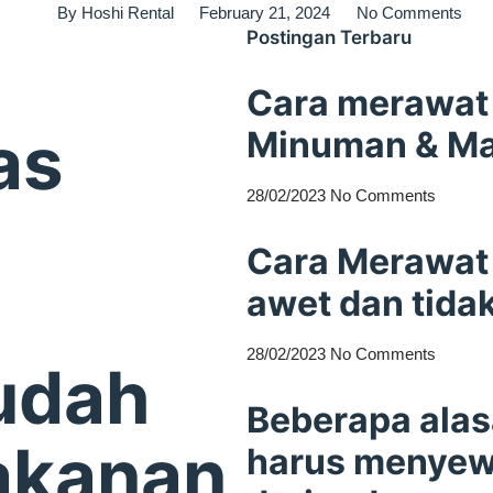
By
Hoshi Rental
February 21, 2024
No Comments
Postingan Terbaru
Cara merawat 
as
Minuman & M
28/02/2023
No Comments
Cara Merawat 
awet dan tida
28/02/2023
No Comments
udah
Beberapa ala
akanan
harus menyewa