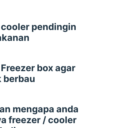
cooler pendingin
akanan
Freezer box agar
k berbau
san mengapa anda
 freezer / cooler