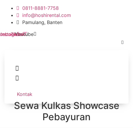
Skip
0811-8881-7758
to
info@hoshirental.com
content
Pamulang, Banten
cebook
Instagram
Tiktok
Youtube
Kontak
Sewa Kulkas Showcase
Pebayuran