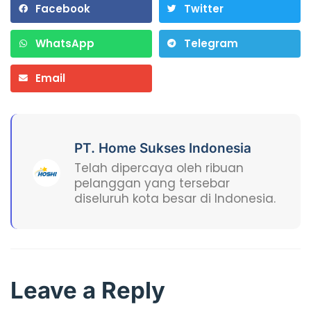
Facebook
Twitter
WhatsApp
Telegram
Email
PT. Home Sukses Indonesia
Telah dipercaya oleh ribuan
pelanggan yang tersebar
diseluruh kota besar di Indonesia.
Leave a Reply