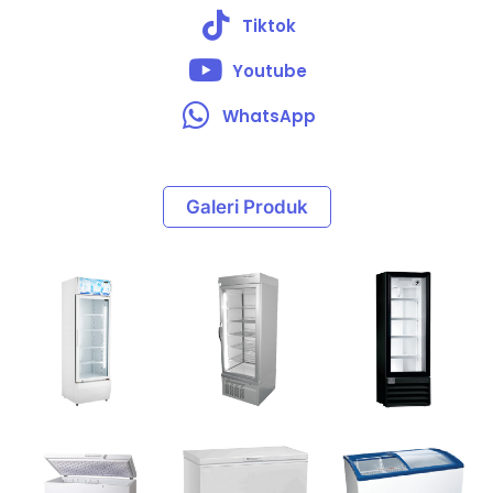
Tiktok
Youtube
WhatsApp
Galeri Produk