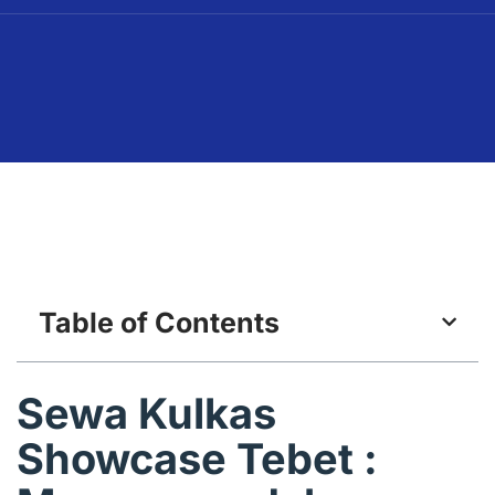
Table of Contents
Sewa Kulkas
Showcase Tebet :