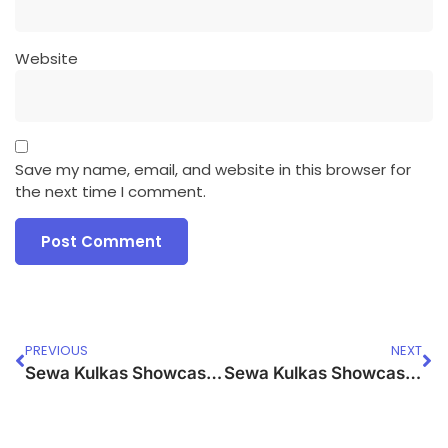
Website
Save my name, email, and website in this browser for
the next time I comment.
PREVIOUS
NEXT
Sewa Kulkas Showcase Sudirman
Sewa Kulkas Showcase Cilandak