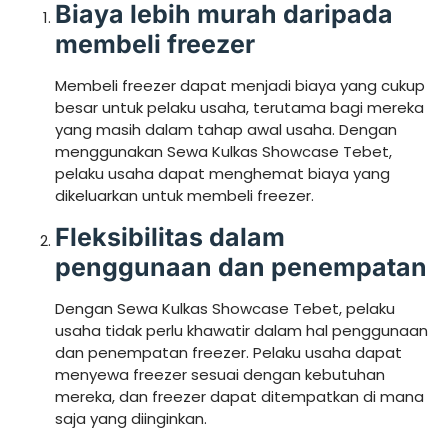
Biaya lebih murah daripada
membeli freezer
Membeli freezer dapat menjadi biaya yang cukup
besar untuk pelaku usaha, terutama bagi mereka
yang masih dalam tahap awal usaha. Dengan
menggunakan Sewa Kulkas Showcase Tebet,
pelaku usaha dapat menghemat biaya yang
dikeluarkan untuk membeli freezer.
Fleksibilitas dalam
penggunaan dan penempatan
Dengan Sewa Kulkas Showcase Tebet, pelaku
usaha tidak perlu khawatir dalam hal penggunaan
dan penempatan freezer. Pelaku usaha dapat
menyewa freezer sesuai dengan kebutuhan
mereka, dan freezer dapat ditempatkan di mana
saja yang diinginkan.