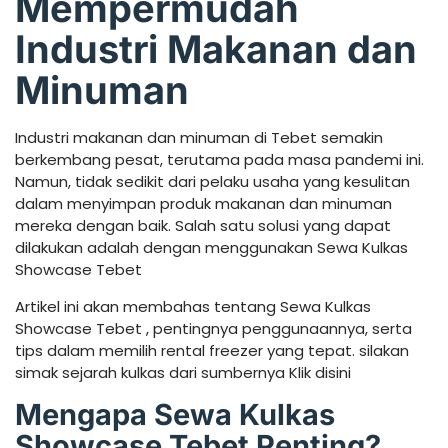
Mempermudah
Industri Makanan dan
Minuman
Industri makanan dan minuman di Tebet semakin
berkembang pesat, terutama pada masa pandemi ini.
Namun, tidak sedikit dari pelaku usaha yang kesulitan
dalam menyimpan produk makanan dan minuman
mereka dengan baik. Salah satu solusi yang dapat
dilakukan adalah dengan menggunakan Sewa Kulkas
Showcase Tebet
Artikel ini akan membahas tentang Sewa Kulkas
Showcase Tebet , pentingnya penggunaannya, serta
tips dalam memilih rental freezer yang tepat. silakan
simak sejarah kulkas dari sumbernya Klik disini
Mengapa Sewa Kulkas
Showcase Tebet Penting?