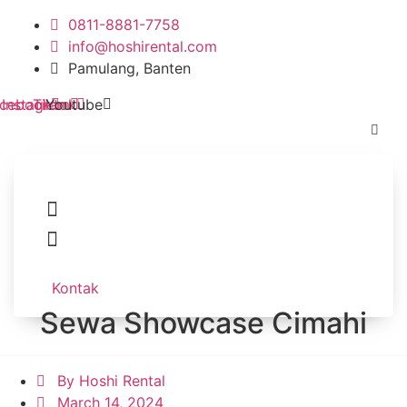
Skip
0811-8881-7758
to
info@hoshirental.com
content
Pamulang, Banten
cebook
Instagram
Tiktok
Youtube
Kontak
Sewa Showcase Cimahi
By
Hoshi Rental
March 14, 2024