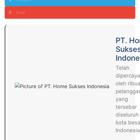
Email
PT. H
Sukse
Indone
Telah
dipercay
oleh ribu
pelangga
yang
tersebar
diseluruh
kota besa
Indonesia