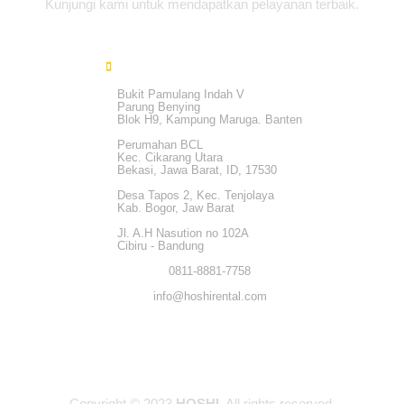
Kunjungi kami untuk mendapatkan pelayanan terbaik.
Bukit Pamulang Indah V
Parung Benying
Blok H9, Kampung Maruga. Banten
Perumahan BCL
Kec. Cikarang Utara
Bekasi, Jawa Barat, ID, 17530
Desa Tapos 2, Kec. Tenjolaya
Kab. Bogor, Jaw Barat
Jl. A.H Nasution no 102A
Cibiru - Bandung
0811-8881-7758
info@hoshirental.com
Copyright © 2023
HOSHI
. All rights reserved.