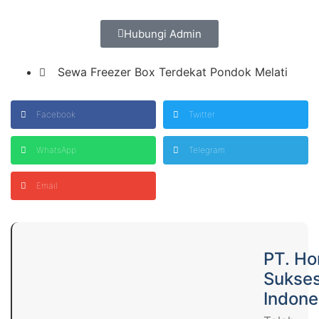
Hubungi Admin
Sewa Freezer Box Terdekat Pondok Melati
Facebook
Twitter
WhatsApp
Telegram
Email
PT. H
Sukse
Indone